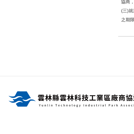
協商
(三)
之期