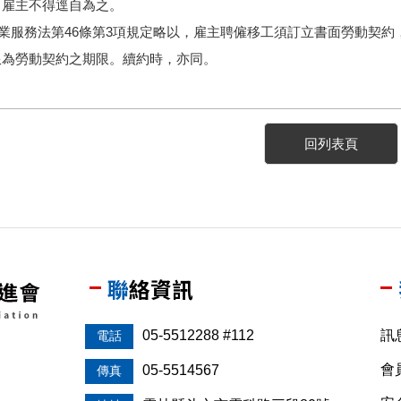
，雇主不得逕自為之。
就業服務法第46條第3項規定略以，
雇主聘僱移工須訂立書面勞動契約
限為勞動契約之期限。續約時，
亦同。
回列表頁
聯絡資訊
05-5512288 #112
訊
電話
會
05-5514567
傳真