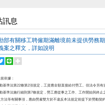
貼訊息
動部有關移工聘僱期滿離境前未提供勞務期
義案之釋文，詳如說明
法規依據：
勞動基準法第22條第2項規定，工資應全額直接給付勞工。
但法令另有
勞動基準法施行細則第7條規定，勞工應從事之工作、
工作開始與終止
及方法等有關事項，
應由勞雇雙方於不違反本法規定前提下於勞動契