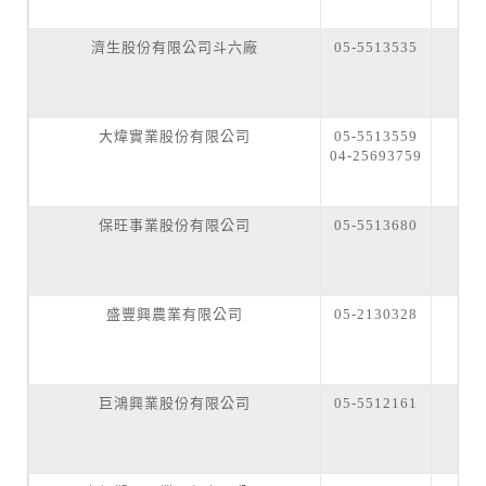
濟生股份有限公司斗六廠
05-5513535
大煒實業股份有限公司
05-5513559
04-25693759
保旺事業股份有限公司
05-5513680
盛豐興農業有限公司
05-2130328
巨鴻興業股份有限公司
05-5512161