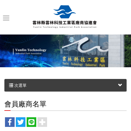
次選單
會員廠商名單