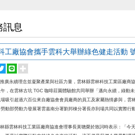
務訊息
科工廠協會攜手雲科大舉辦綠色健走活動 
廣永續理念並凝聚產業與社區力量，雲林縣雲林科技工業區廠商協進
午，在雲林古坑 TGC 咖啡莊園體驗館共同舉辦「邁向永續，綠動
現場吸引超過六百位來自廠協會會員廠商的員工及家屬熱情參與，雲
、勞動部勞動力發展署雲嘉南分署劉邦棟分署長亦到場共同以實際行
縣雲林科技工業區廠商協進會理事長黃聰榮於致詞時表示：「今天