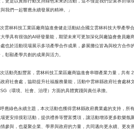
走，更是以實際行動支持綠色未來的活動，這不僅是我們企業界對環境
友與我們一起響應永續發展的精神。」
雲林科技工業區廠商協進會健走活動結合國立雲林科技大學產學合
技大學具有很強的AI研發量能，期望未來可更加深化與廠協會會員廠
學處也於活動現場展示多項產學合作成果，參展攤位皆為與校方合作
合，彰顯產學共創的成果與活力。
活動亮點豐富，雲林科技工業區廠商協進會串聯產業力量，共有 29
縣政府社會處，協助提升社福服務量能，活動中雲林縣政府社會處林
ESG（環境、社會、治理）方面的具體實踐與責任承擔。
應綠色永續主題，本次活動也獲得雲林縣政府農業處的支持，所有
現場更安排摸彩活動，提供禮券等豐富獎項，讓活動增添更多歡樂氛
熱情參與，也凝聚企業、學界與政府的力量，共同邁向更永續、更友