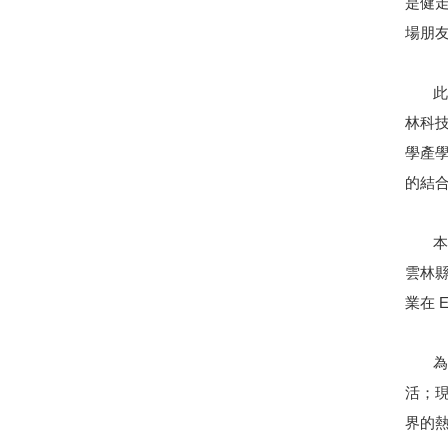
是健
場朋
此次
林科
學產
的結
本次
雲林
業在 
為呼
活；
界的