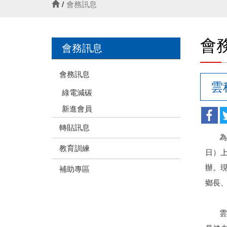
會務訊息
會
會務訊息
會務訊息
雲
綠電減碳
新進會員
轉貼訊息
為推
教育訓練
日）上
辦。
補助專區
鄉長
雲林