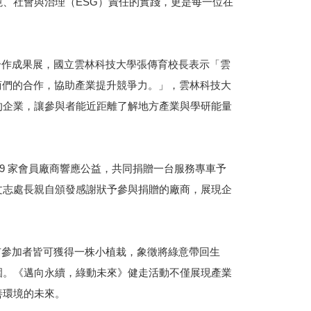
、社會與治理（ESG）責任的實踐，更是每一位在
作成果展
，
國立雲林科技大學張傳育校長表示「雲
商們的合作，協助產業提升競爭力。」，雲林科技大
的企業，讓參與者能近距離了解地方產業與學研能量
 家會員廠商響應公益，共同捐贈一台服務專車予
文志處長親自頒發感謝狀予參與捐贈的廠商，展現企
參加者皆可獲得一株小植栽，象徵將綠意帶回生
圍。《邁向永續，綠動未來》健走活動不僅展現產業
善環境的未來。