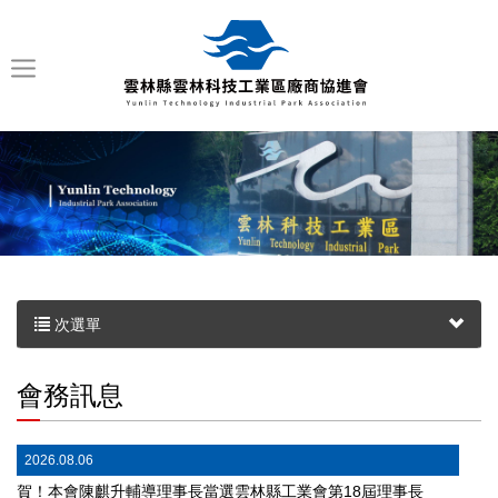
次選單
會務訊息
2026.08.06
賀！本會陳麒升輔導理事長當選雲林縣工業會第18屆理事長