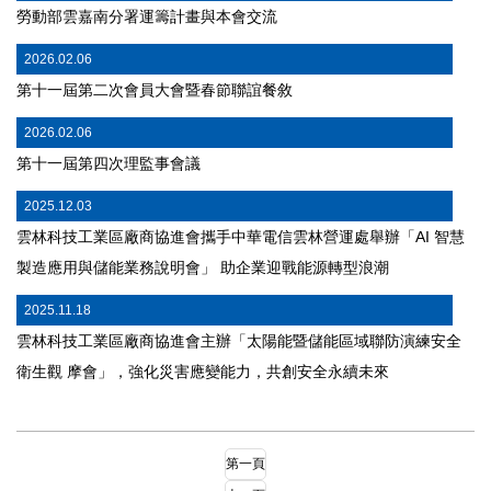
勞動部雲嘉南分署運籌計畫與本會交流
2026.02.06
第十⼀屆第⼆次會員⼤會暨春節聯誼餐敘
2026.02.06
第十⼀屆第四次理監事會議
2025.12.03
雲林科技工業區廠商協進會攜手中華電信雲林營運處舉辦「AI 智慧
製造應用與儲能業務說明會」 助企業迎戰能源轉型浪潮
2025.11.18
雲林科技工業區廠商協進會主辦「太陽能暨儲能區域聯防演練安全
衛生觀 摩會」，強化災害應變能力，共創安全永續未來
第一頁